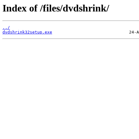
Index of /files/dvdshrink/
../
dvdshrink32setup.exe